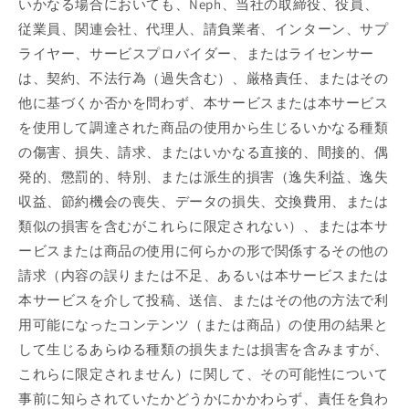
いかなる場合においても、Neph、当社の取締役、役員、
従業員、関連会社、代理人、請負業者、インターン、サプ
ライヤー、サービスプロバイダー、またはライセンサー
は、契約、不法行為（過失含む）、厳格責任、またはその
他に基づくか否かを問わず、本サービスまたは本サービス
を使用して調達された商品の使用から生じるいかなる種類
の傷害、損失、請求、またはいかなる直接的、間接的、偶
発的、懲罰的、特別、または派生的損害（逸失利益、逸失
収益、節約機会の喪失、データの損失、交換費用、または
類似の損害を含むがこれらに限定されない）、または本サ
ービスまたは商品の使用に何らかの形で関係するその他の
請求（内容の誤りまたは不足、あるいは本サービスまたは
本サービスを介して投稿、送信、またはその他の方法で利
用可能になったコンテンツ（または商品）の使用の結果と
して生じるあらゆる種類の損失または損害を含みますが、
これらに限定されません）に関して、その可能性について
事前に知らされていたかどうかにかかわらず、責任を負わ