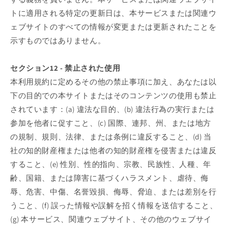
トに適用される特定の更新日は、本サービスまたは関連ウ
ェブサイトのすべての情報が変更または更新されたことを
示すものではありません。
セクション12 - 禁止された使用
本利用規約に定めるその他の禁止事項に加え、あなたは以
下の目的での本サイトまたはそのコンテンツの使用も禁止
されています：(a) 違法な目的、(b) 違法行為の実行または
参加を他者に促すこと、(c) 国際、連邦、州、または地方
の規制、規則、法律、または条例に違反すること、(d) 当
社の知的財産権または他者の知的財産権を侵害または違反
すること、(e) 性別、性的指向、宗教、民族性、人種、年
齢、国籍、または障害に基づくハラスメント、虐待、侮
辱、危害、中傷、名誉毀損、侮辱、脅迫、または差別を行
うこと、(f) 誤った情報や誤解を招く情報を送信すること、
(g) 本サービス、関連ウェブサイト、その他のウェブサイ